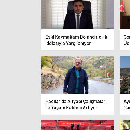
Eski Kaymakam Dolandırıcılık
Ço
İddiasıyla Yargılanıyor
Ücr
Ar
Hacılar’da Altyapı Çalışmaları
Ay
ile Yaşam Kalitesi Artıyor
Cam
Ta