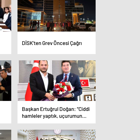
DİSK’ten Grev Öncesi Çağrı
Başkan Ertuğrul Doğan: “Ciddi
hamleler yaptık, uçurumun
kenarından döndük”