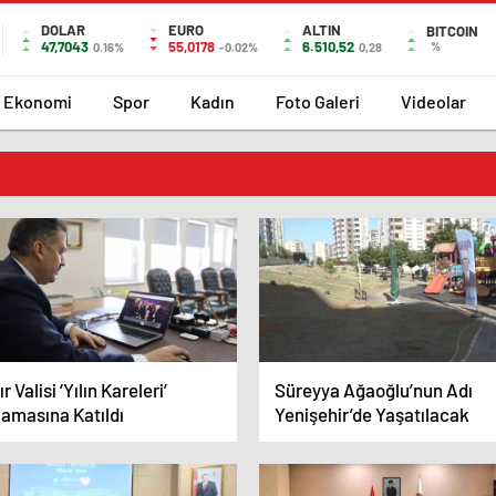
DOLAR
EURO
ALTIN
BITCOIN
47,7043
55,0178
6.510,52
%
0.16%
-0.02%
0,28
Ekonomi
Spor
Kadın
Foto Galeri
Videolar
ır Valisi ‘Yılın Kareleri’
Süreyya Ağaoğlu’nun Adı
lamasına Katıldı
Yenişehir’de Yaşatılacak