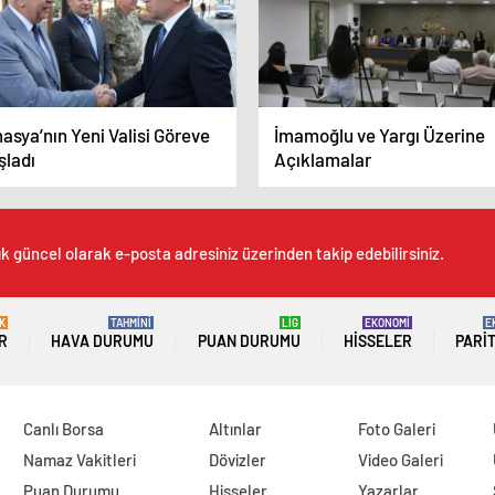
sya’nın Yeni Valisi Göreve
İmamoğlu ve Yargı Üzerine
şladı
Açıklamalar
ık güncel olarak e-posta adresiniz üzerinden takip edebilirsiniz.
K
TAHMİNİ
LİG
EKONOMİ
E
R
HAVA DURUMU
PUAN DURUMU
HISSELER
PARI
Canlı Borsa
Altınlar
Foto Galeri
Namaz Vakitleri
Dövizler
Video Galeri
Puan Durumu
Hisseler
Yazarlar