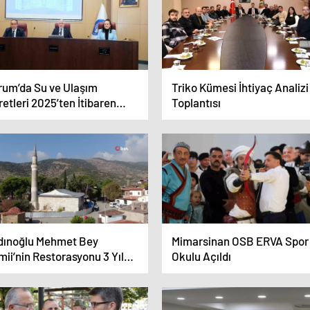
rum’da Su ve Ulaşım
Triko Kümesi İhtiyaç Analizi
etleri 2025’ten İtibaren
Toplantısı
tacak
dınoğlu Mehmet Bey
Mimarsinan OSB ERVA Spor
ii’nin Restorasyonu 3 Yıldır
Okulu Açıldı
mamlanamadı