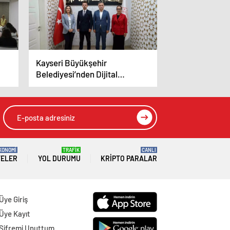
Kayseri Büyükşehir
Belediyesi’nden Dijital
Dönüşüm ve Eğitimde
Teknoloji Kullanımı
KONOMİ
TRAFİK
CANLI
TELER
YOL DURUMU
KRIPTO PARALAR
Üye Giriş
Üye Kayıt
Şifremi Unuttum