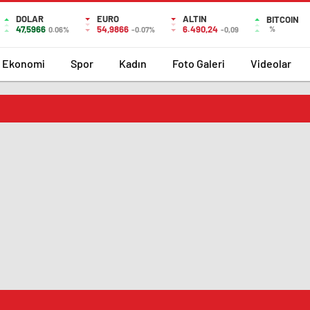
DOLAR
EURO
ALTIN
BITCOIN
47,5966
54,9866
6.490,24
%
0.06%
-0.07%
-0,09
Ekonomi
Spor
Kadın
Foto Galeri
Videolar