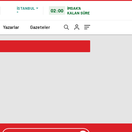
İMSAK'A
İSTANBUL
02:00
KALAN SÜRE
°
Yazarlar
Gazeteler