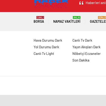
Haberleri anl
CANLI
ANLIK
GÜNLÜ
BORSA
NAMAZ VAKITLERI
GAZETELE
Hava Durumu Dark
Canlı Tv Dark
Yol Durumu Dark
Yayın Akışları Dark
Canlı Tv Light
Nöbetçi Eczaneler
Son Dakika