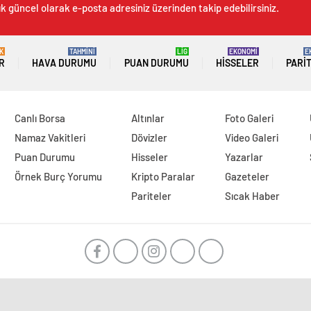
ık güncel olarak e-posta adresiniz üzerinden takip edebilirsiniz.
K
TAHMİNİ
LİG
EKONOMİ
E
R
HAVA DURUMU
PUAN DURUMU
HISSELER
PARI
Canlı Borsa
Altınlar
Foto Galeri
Namaz Vakitleri
Dövizler
Video Galeri
Puan Durumu
Hisseler
Yazarlar
Örnek Burç Yorumu
Kripto Paralar
Gazeteler
Pariteler
Sıcak Haber