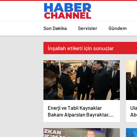
Son Dakika
Servisler
Gündem
İnşallah etiketi için sonuçlar
Enerji ve Tabii Kaynaklar
Ul
Bakanı Alparslan Bayraktar,
Ab
Eskişehir’i dünya klasmanında
6A
ilk 5’e sokacak faaliyetlerden
Gön
bahsetti