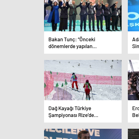
Bakan Tunç: “Önceki
Ad
dönemlerde yapılan
Si
değişiklikler anayasadaki
mü
vesayetçi ruhun azalmasını
açı
sağladı”
Dağ Kayağı Türkiye
Er
Şampiyonası Rize’de
Be
düzenlendi
ele