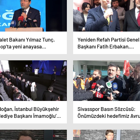
alet Bakanı Yılmaz Tunç,
Yeniden Refah Partisi Genel
nop’ta yeni anayasa
Başkanı Fatih Erbakan,
cadelesi vereceğini
2028’de yeniden denk bütçe 
kladı
milli kaynak paketleriyle
kaynak üreteceklerini açıkl
doğan, İstanbul Büyükşehir
Sivasspor Basın Sözcüsü:
lediye Başkanı İmamoğlu’nu
Önümüzdeki hedefimiz Avr
ştirdi