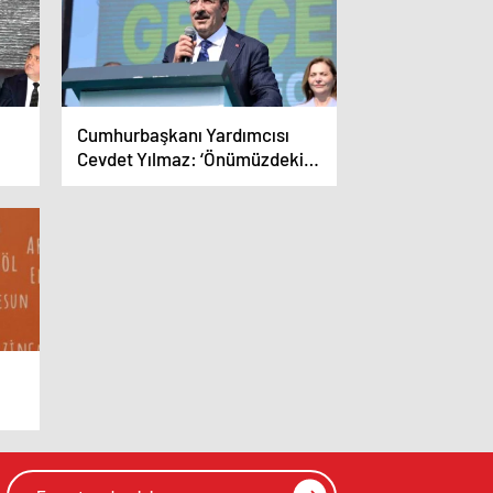
Cumhurbaşkanı Yardımcısı
Cevdet Yılmaz: ‘Önümüzdeki
dönem kentsel dönüşümü
hızlandırıp afet risklerini
azalttığımız dönem olacak’
ayı