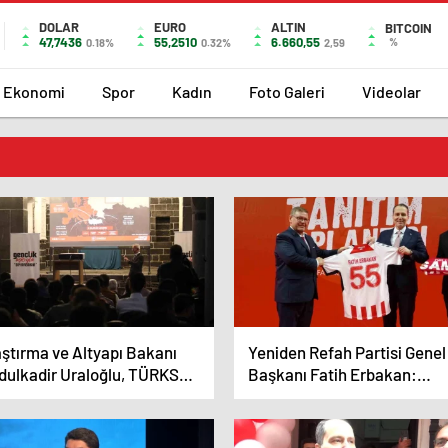
DOLAR
EURO
ALTIN
BITCOIN
47,7436
55,2510
6.660,55
%
0.18%
0.32%
2,59
Ekonomi
Spor
Kadın
Foto Galeri
Videolar
aştırma ve Altyapı Bakanı
Yeniden Refah Partisi Genel
dulkadir Uraloğlu, TÜRKSAT
Başkanı Fatih Erbakan:
 Uydusunun Uzaya
Türkiye’nin en hızlı büyüyen
derileceğini Açıkladı
siyasi partisiyiz