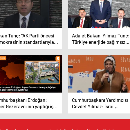
kan Tunç: “AK Parti öncesi
Adalet Bakanı Yılmaz Tunç:
mokrasinin standartlarıyla
Türkiye enerjide bağımsız
günkü arasında büyük fark
olmayı sürdürecek
”
mhurbaşkanı Erdoğan:
Cumhurbaşkanı Yardımcısı
er Gezeravcı’nın yaptığı işe
Cevdet Yılmaz: İsrail,
ristik gezi’ demeleri ayıptır
Gazze’deki soykırımdan dol
yargılanacak