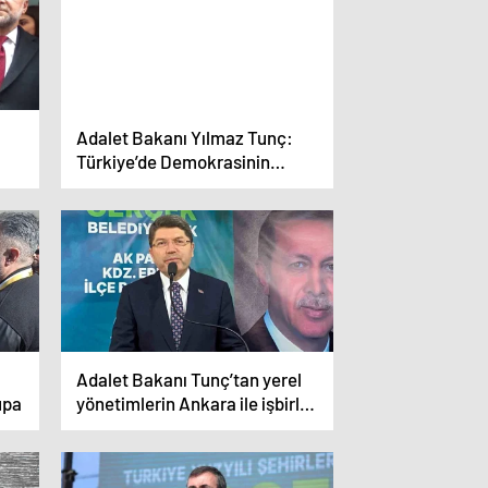
Adalet Bakanı Yılmaz Tunç:
Türkiye’de Demokrasinin
ile
Standartlarını Yükseltmeye
Devam Edeceğiz
adı
Adalet Bakanı Tunç’tan yerel
upa
yönetimlerin Ankara ile işbirliği
vurgusu