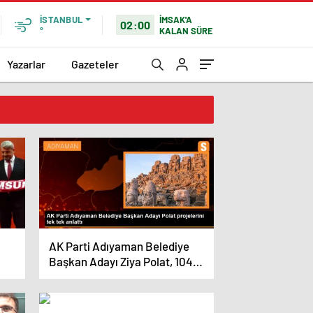
İMSAK'A
İSTANBUL
02:00
KALAN SÜRE
°
Yazarlar
Gazeteler
AK Parti Adıyaman Belediye
Başkan Adayı Ziya Polat, 104
Projesini Anlattı