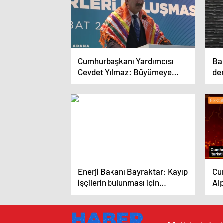
Cumhurbaşkanı Yardımcısı
Ba
Cevdet Yılmaz: Büyümeye
de
devam ederken enflasyonla
bu
mücadeleyi sürdüreceğiz
var
Enerji Bakanı Bayraktar: Kayıp
Cu
işçilerin bulunması için
Alp
çalışmalar sürüyor
‘tu
(2)