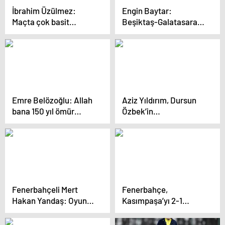
İbrahim Üzülmez:
Engin Baytar:
Maçta çok basit
Beşiktaş-Galatasaray
hatalar yaptık
derbisinde favori
Galatasaray
Emre Belözoğlu: Allah
Aziz Yıldırım, Dursun
bana 150 yıl ömür
Özbek’in
verseydi, böyle bir şey
açıklamalarına yanıt
yaşayacağımı
verdi
düşünmezdim
Fenerbahçeli Mert
Fenerbahçe,
Hakan Yandaş: Oyunu
Kasımpaşa’yı 2-1
güçlendirmemiz lazım
Mağlup Ederek
Liderliğe Yükseldi