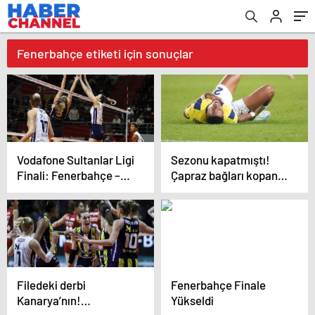
Fenerbahçe etiketi için sonuçlar
Vodafone Sultanlar Ligi
Sezonu kapatmıştı!
Finali: Fenerbahçe –
Çapraz bağları kopan
V.Bank
Oosterwolde’den haber
var
Filedeki derbi
Fenerbahçe Finale
Kanarya’nın!
Yükseldi