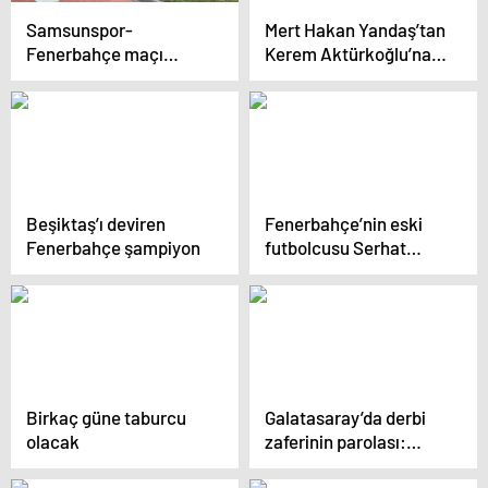
Samsunspor-
Mert Hakan Yandaş’tan
Fenerbahçe maçı
Kerem Aktürkoğlu’na
öncesi kavga çıktı
“Yanlış yolda” cevabı
Beşiktaş’ı deviren
Fenerbahçe’nin eski
Fenerbahçe şampiyon
futbolcusu Serhat
Akın’a silahlı saldırı
Birkaç güne taburcu
Galatasaray’da derbi
olacak
zaferinin parolası:
Onur meselesi