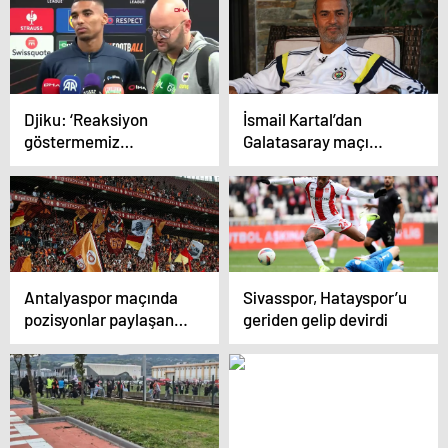
engel aşılamıyor! İşte o
13 gol yedi
detay
Djiku: ‘Reaksiyon
İsmail Kartal’dan
göstermemiz
Galatasaray maçı
gerekiyordu’
oynanırken kafa
karıştıran paylaşım
Antalyaspor maçında
Sivasspor, Hatayspor’u
pozisyonlar paylaşan
geriden gelip devirdi
Galatasaray’dan
Fenerbahçe’ye olay
gönderme