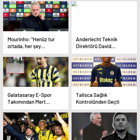
hamle! Derbi sonrası
Avrupa’da Temsil
‘ırkçılık’ tartışmaları
Etmek’
gündem olmuştu…
Mourinho: “Henüz tur
Anderlecht Teknik
ortada, her şey
Direktörü David
mümkün”
Hubert: ‘Rövanş İçin
Güçlenmeliyiz’
Galatasaray E-Spor
Talisca Sağlık
Takımından Mert
Kontrolünden Geçti
Hakan Yandaş’a
Gönderme