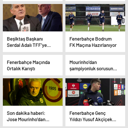
Fenerbahçe Medicana,
Galatasaray Daikin’i
yenerek finale yükseldi
Beşiktaş Başkanı
Fenerbahçe Bodrum
Serdal Adalı TFF’ye
FK Maçına Hazırlanıyor
resmen savaş açtı:
Fenerbahçe ve
Fenerbahçe Maçında
Mourinho’dan
Galatasaray’ın
Ortalık Karıştı
şampiyonluk sorusuna
oyuncağı
yanıt: Şansımız devam
ediyor
Son dakika haberi:
Fenerbahçe Genç
Jose Mourinho’dan
Yıldızı Yusuf Akçiçek:
Galatasaray’a karşı
‘Hedefim Ülkemi