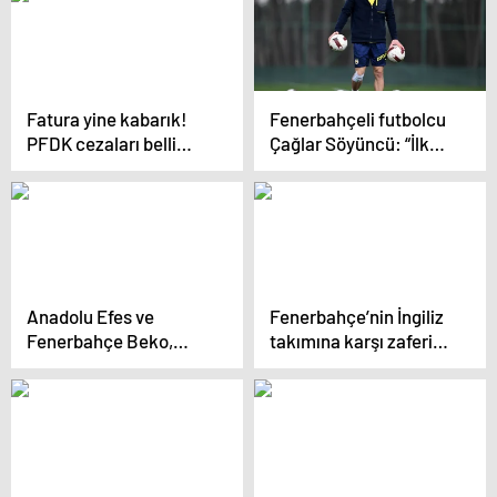
Fatura yine kabarık!
Fenerbahçeli futbolcu
PFDK cezaları belli
Çağlar Söyüncü: “İlk
oldu
hedefimiz
Fenerbahçe’ye
şampiyonluk
yaşatmak”
Anadolu Efes ve
Fenerbahçe’nin İngiliz
Fenerbahçe Beko,
takımına karşı zaferini
Türkiye Kupası
anlatan film galası
finalinde karşı karşıya
yapıldı
gelecek