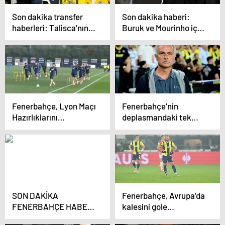
Son dakika transfer
Son dakika haberi:
haberleri: Talisca’nın
Buruk ve Mourinho için
maaşı için flaş iddia!
olay yorum!
İşte Süper Lig’de ara
“Fenerbahçe
transfer döneminde
umurunda değil”
gelen oyuncular…
Fenerbahçe, Lyon Maçı
Fenerbahçe’nin
Hazırlıklarını
deplasmandaki tek
Tamamladı
rakibi PSG
SON DAKİKA
Fenerbahçe, Avrupa’da
FENERBAHÇE HABERİ
kalesini gole
| Medina transferindeki
kapatamıyor! 8 maçta