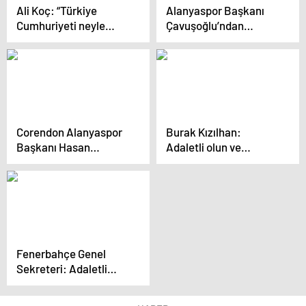
Ali Koç: “Türkiye
Alanyaspor Başkanı
Cumhuriyeti neyle
Çavuşoğlu’ndan
mücadele ediyorsa,
Fenerbahçe maçındaki
Fenerbahçe hep ön
hakem kararlarına
safhalarda olmuştur”
eleştiri
Corendon Alanyaspor
Burak Kızılhan:
Başkanı Hasan
Adaletli olun ve
Çavuşoğlu: Hakem
maçları hakkaniyetli
Hataları Sonuca
yönetin
Yansıdı
Fenerbahçe Genel
Sekreteri: Adaletli
Olun ve Maçları
Hakkaniyetli Yönetin